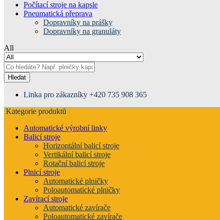
Počítací stroje na kapsle
Pneumatická přeprava
Dopravníky na prášky
Dopravníky na granuláty
All
Hledat
Linka pro zákazníky
+420 735 908 365
Kategorie produktů
Automatické výrobní linky
Balicí stroje
Horizontální balicí stroje
Vertikální balicí stroje
Rotační balicí stroje
Plnicí stroje
Automatické plničky
Poloautomatické plničky
Zavírací stroje
Automatické zavírače
Poloautomatické zavírače