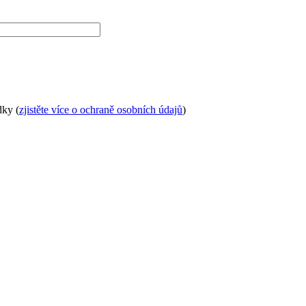
dky (
zjistěte více o ochraně osobních údajů
)