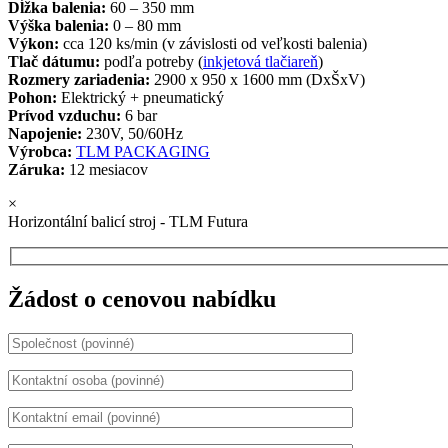
Dĺžka balenia:
60 – 350 mm
Výška balenia:
0 – 80 mm
Výkon:
cca 120 ks/min (v závislosti od veľkosti balenia)
Tlač dátumu:
podľa potreby (
inkjetová tlačiareň
)
Rozmery zariadenia:
2900 x 950 x 1600 mm (DxŠxV)
Pohon:
Elektrický + pneumatický
Prívod vzduchu:
6 bar
Napojenie:
230V, 50/60Hz
Výrobca:
TLM PACKAGING
Záruka:
12 mesiacov
×
Horizontální balicí stroj - TLM Futura
Žádost o cenovou nabídku