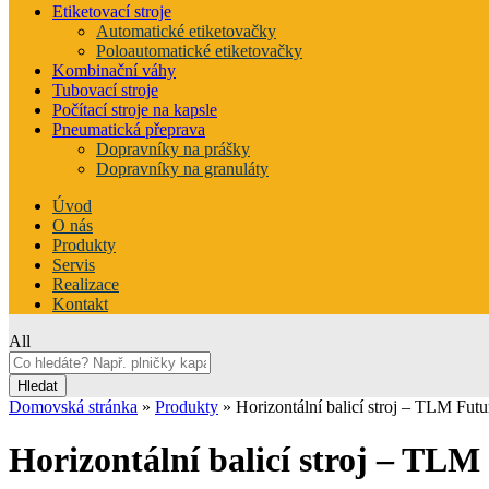
Etiketovací stroje
Automatické etiketovačky
Poloautomatické etiketovačky
Kombinační váhy
Tubovací stroje
Počítací stroje na kapsle
Pneumatická přeprava
Dopravníky na prášky
Dopravníky na granuláty
Úvod
O nás
Produkty
Servis
Realizace
Kontakt
All
Hledat
Domovská stránka
»
Produkty
»
Horizontální balicí stroj – TLM Futu
Horizontální balicí stroj – TLM