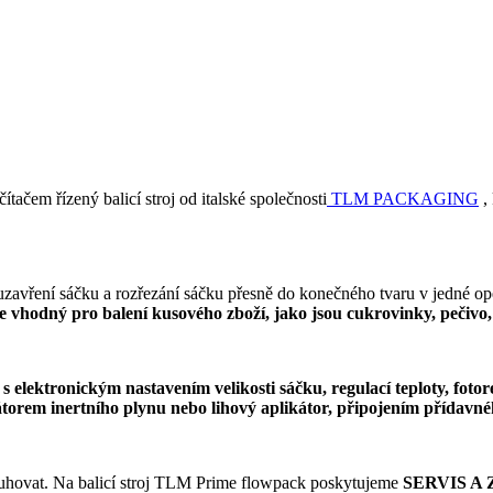
čítačem řízený balicí stroj od italské společnosti
TLM PACKAGING
, 
, uzavření sáčku a rozřezání sáčku přesně do konečného tvaru v jedné op
e vhodný pro balení kusového zboží, jako jsou cukrovinky, pečivo,
ktronickým nastavením velikosti sáčku, regulací teploty, fotore
kátorem inertního plynu nebo lihový aplikátor, připojením přídavn
bsluhovat. Na balicí stroj TLM Prime flowpack poskytujeme
SERVIS A 