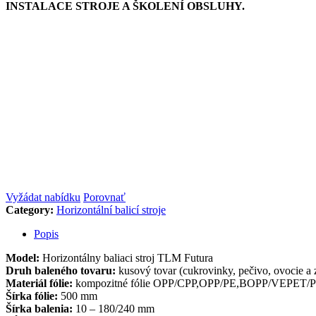
INSTALACE STROJE A ŠKOLENÍ OBSLUHY.
Vyžádat nabídku
Porovnať
Category:
Horizontální balicí stroje
Popis
Model:
Horizontálny baliaci stroj TLM Futura
Druh baleného tovaru:
kusový tovar (cukrovinky, pečivo, ovocie a 
Materiál fólie:
kompozitné fólie OPP/CPP,OPP/PE,BOPP/VEPET/
Šírka fólie:
500 mm
Šírka balenia:
10 – 180/240 mm