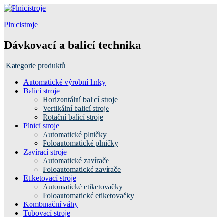
Plnicistroje
Dávkovací a balicí technika
Kategorie produktů
Automatické výrobní linky
Balicí stroje
Horizontální balicí stroje
Vertikální balicí stroje
Rotační balicí stroje
Plnicí stroje
Automatické plničky
Poloautomatické plničky
Zavírací stroje
Automatické zavírače
Poloautomatické zavírače
Etiketovací stroje
Automatické etiketovačky
Poloautomatické etiketovačky
Kombinační váhy
Tubovací stroje