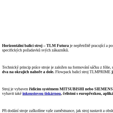
Horizontální balicí stroj – TLM Futura
je nepřetržitě pracující a po
specifických požadavků svých zákazníků.
Technický princip práce stroje je založen na formování sáčku z fólie
dva na okrajích nahoře a dole.
Flowpack balicí stroj TLMPRIME
j
Stroj je vybaven
řídicím systémem MITSUBISHI nebo SIEMENS s ele
vybavit také
inkoustovou tiskárnou
, čelistmi s europřezkou, apli
Při dodání stroje zaškolíme vaše zaměstnance, jak stroj nastavit a o