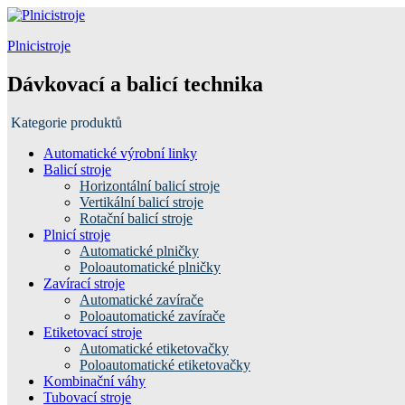
Plnicistroje
Dávkovací a balicí technika
Kategorie produktů
Automatické výrobní linky
Balicí stroje
Horizontální balicí stroje
Vertikální balicí stroje
Rotační balicí stroje
Plnicí stroje
Automatické plničky
Poloautomatické plničky
Zavírací stroje
Automatické zavírače
Poloautomatické zavírače
Etiketovací stroje
Automatické etiketovačky
Poloautomatické etiketovačky
Kombinační váhy
Tubovací stroje