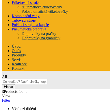
Etiketovací stroje
Automatické etiketovačky
Poloautomatické etiketovačky
Kombinační váhy
Tubovací stroje
Počítací stroje na kapsle
Pneumatická přeprava
Dopravníky na prášky
Dopravníky na granuláty
Úvod
O nás
Produkty
Servis
Realizace
Kontakt
All
Hledat
3
Products found
View
Filter
Výchozí třídění