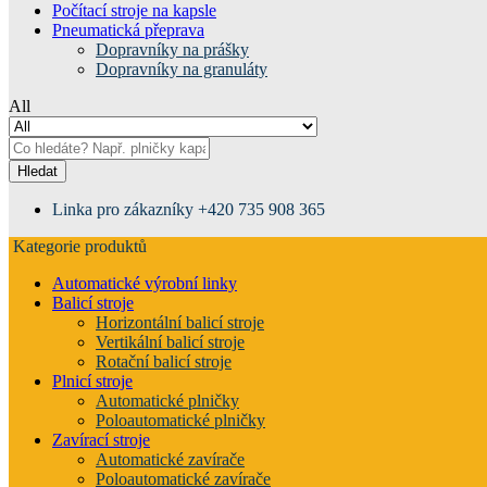
Počítací stroje na kapsle
Pneumatická přeprava
Dopravníky na prášky
Dopravníky na granuláty
All
Hledat
Linka pro zákazníky
+420 735 908 365
Kategorie produktů
Automatické výrobní linky
Balicí stroje
Horizontální balicí stroje
Vertikální balicí stroje
Rotační balicí stroje
Plnicí stroje
Automatické plničky
Poloautomatické plničky
Zavírací stroje
Automatické zavírače
Poloautomatické zavírače