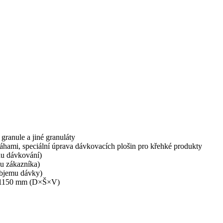
granule a jiné granuláty
áhami, speciální úprava dávkovacích plošin pro křehké produkty
hu dávkování)
u zákazníka)
objemu dávky)
× 1150 mm (D×Š×V)