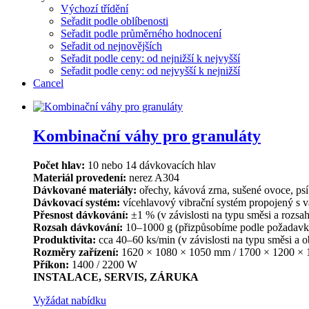
Výchozí třídění
Seřadit podle oblíbenosti
Seřadit podle průměrného hodnocení
Seřadit od nejnovějších
Seřadit podle ceny: od nejnižší k nejvyšší
Seřadit podle ceny: od nejvyšší k nejnižší
Cancel
Kombinační váhy pro granuláty
Počet hlav:
10 nebo 14 dávkovacích hlav
Materiál provedení:
nerez A304
Dávkované materiály:
ořechy, kávová zrna, sušené ovoce, psí 
Dávkovací systém:
vícehlavový vibrační systém propojený s v
Přesnost dávkování:
±1 % (v závislosti na typu směsi a rozsa
Rozsah dávkování:
10–1000 g (přizpůsobíme podle požadavk
Produktivita:
cca 40–60 ks/min (v závislosti na typu směsi a 
Rozměry zařízení:
1620 × 1080 × 1050 mm / 1700 × 1200 
Příkon:
1400 / 2200 W
INSTALACE, SERVIS, ZÁRUKA
Vyžádat nabídku