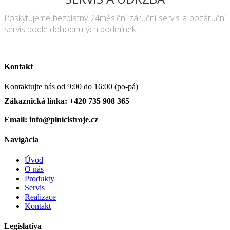
Poskytujeme bezplatný 24měsíční záruční servis a pozáruční
servis podle dohodnutých podmínek.
Kontakt
Kontaktujte nás od 9:00 do 16:00 (po-pá)
Zákaznická linka: +420 735 908 365
Email: info@plnicistroje.cz
Navigácia
Úvod
O nás
Produkty
Servis
Realizace
Kontakt
Legislatíva