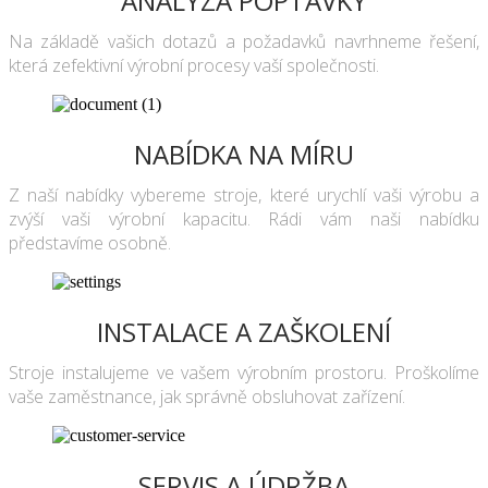
ANALÝZA POPTÁVKY
Na základě vašich dotazů a požadavků navrhneme řešení,
která zefektivní výrobní procesy vaší společnosti.
NABÍDKA NA MÍRU
Z naší nabídky vybereme stroje, které urychlí vaši výrobu a
zvýší vaši výrobní kapacitu. Rádi vám naši nabídku
představíme osobně.
INSTALACE A ZAŠKOLENÍ
Stroje instalujeme ve vašem výrobním prostoru. Proškolíme
vaše zaměstnance, jak správně obsluhovat zařízení.
SERVIS A ÚDRŽBA