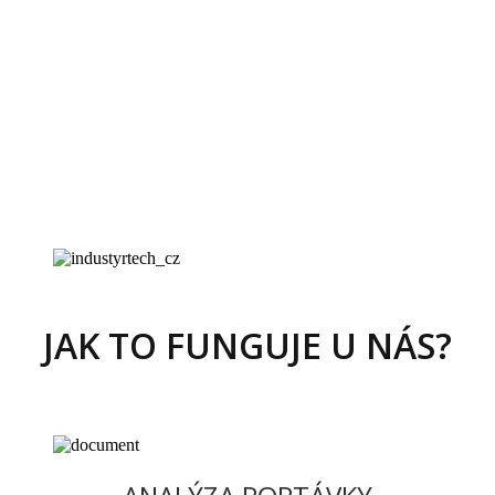
a sypké směsi, balicích strojů a dalších.
Po dodání strojů proškolíme vaše zaměstnance,
jak stroje nastavit, obsluhovat a ovládat. Na
stroje poskytujeme SERVIS A ZÁRUKU NA 24
MĚSÍCŮ, INSTALACI A ŠKOLENÍ ZDARMA.
JAK TO FUNGUJE U NÁS?