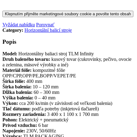
Klepnutím přijměte marketingové soubory cookie a povolte tento obsah
Vyžádat nabídku
Porovnať
Category:
Horizontální balicí stroje
Popis
Model:
Horizontálny baliaci stroj TLM Infinity
Druh baleného tovaru:
kusový tovar (cukrovinky, pečivo, ovocie
a zelenina, mäsové výrobky a iné)
Materiál fólie:
kompozitné fólie
OPP/CPP,OPP/PE,BOPP/VEPET/PE
Šírka fólie:
400 mm
Šírka balenia:
10 – 120 mm
Dĺžka balenia:
60 – 300 mm
Výška balenia:
0 – 40 mm
Výkon:
cca 200 ks/min (v závislosti od veľkosti balenia)
Tlač dátumu:
podľa potreby (inkjetová tlačiareň)
Rozmery zariadenia:
3 400 x 1 100 x 1 700 mm
Pohon:
Elektrický + pneumatický
Prívod vzduchu:
6 bar
Napojenie:
230V, 50/60Hz
Výrobca:
TLM PACKAGING