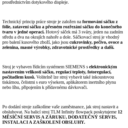
prostřednictvím dotykového displeje.
Technický princip práce stroje je založen na
formování sáčku z
fólie, zatavení sáčku a přesném rozřezání sáčku do konečného
tvaru v jedné operaci.
Hotový sáček má 3 sváry, jeden na zadním
středu a dva na okrajích nahoře a dole. Sáčkovací stroj je vhodný
pro balení kusového zboží, jako jsou
cukrovinky, pečivo, ovoce a
zelenina, masné výrobky, zdravotnické prostředky a další.
Stroj je vybaven řídicím systémem SIEMENS s
elektronickým
nastavením velikosti sáčku, regulací teploty, fotoregulací,
počítadlem kusů.
Volitelně lze stroj vybavit také inkoustovou
tiskárnou, čelistmi s euro výsekem, aplikátorem inertního plynu
nebo líhu, připojením k přídavnému dávkovači.
Po dodání stroje zaškolíme vaše zaměstnance, jak stroj nastavit a
obsluhovat. Na balicí stroj TLM Infinity flowpack poskytujeme
12
MĚSÍČNÍ SERVIS A ZÁRUKU, DODATEČNÝ SERVIS,
INSTALACI A ZAŠKOLENÍ OBSLUHY.