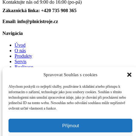
Kontaktujte nás od 9:00 do 16:00 (po-pá)
Zákaznická linka: +420 735 908 365
Email: info@plnicistroje.cz
Navigácia
Úvod
O nás
Produkty
Servis
Realizace
Kontakt
Spravovat Souhlas s cookies
Legislatíva
Abychom poskytli co nejlepší služby, používáme k ukládání a/nebo přístupu k
informacím o zařízení, technologie jako jsou soubory cookies. Souhlas s těmito
Zásady ochrany osobních údajů
technologiemi nám umožní zpracovávat údaje, jako je chování při procházení nebo
Zásady cookies (EU)
jedinečná ID na tomto webu. Nesouhlas nebo odvolání souhlasu může nepříznivě
ovlivnit určité vlastnosti a funkce.
Copyright © 2023. IndustryTech. All rights reserved
Plnicí, etiketovací a balicí stroje
Příjmout
Compare products