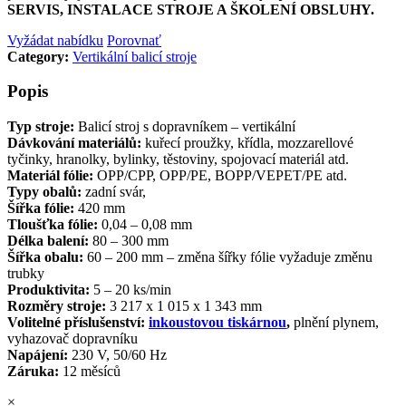
SERVIS, INSTALACE STROJE A ŠKOLENÍ OBSLUHY.
Vyžádat nabídku
Porovnať
Category:
Vertikální balicí stroje
Popis
Typ stroje:
Balicí stroj s dopravníkem – vertikální
Dávkování materiálů:
kuřecí proužky, křídla, mozzarellové
tyčinky, hranolky, bylinky, těstoviny, spojovací materiál atd.
Materiál fólie:
OPP/CPP, OPP/PE, BOPP/VEPET/PE atd.
Typy obalů:
zadní svár,
Šířka fólie:
420 mm
Tloušťka fólie:
0,04 – 0,08 mm
Délka balení:
80 – 300 mm
Šířka obalu:
60 – 200 mm – změna šířky fólie vyžaduje změnu
trubky
Produktivita:
5 – 20 ks/min
Rozměry stroje:
3 217 x 1 015 x 1 343 mm
Volitelné příslušenství:
inkoustovou tiskárnou
,
plnění plynem,
vyhazovač dopravníku
Napájení:
230 V, 50/60 Hz
Záruka:
12 měsíců
×