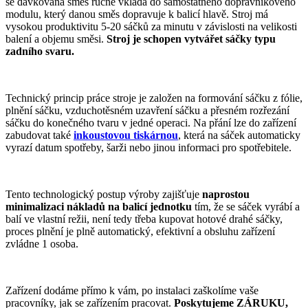
se dávkovaná směs ručně vkládá do samostatného dopravníkového
modulu, který danou směs dopravuje k balicí hlavě. Stroj má
vysokou produktivitu 5-20 sáčků za minutu v závislosti na velikosti
balení a objemu směsi.
Stroj je schopen vytvářet sáčky typu
zadního svaru.
Technický princip práce stroje je založen na formování sáčku z fólie,
plnění sáčku, vzduchotěsném uzavření sáčku a přesném rozřezání
sáčku do konečného tvaru v jedné operaci. Na přání lze do zařízení
zabudovat také
inkoustovou tiskárnou
, která na sáček automaticky
vyrazí datum spotřeby, šarži nebo jinou informaci pro spotřebitele.
Tento technologický postup výroby zajišťuje
naprostou
minimalizaci nákladů na balicí jednotku
tím, že se sáček vyrábí a
balí ve vlastní režii, není tedy třeba kupovat hotové drahé sáčky,
proces plnění je plně automatický, efektivní a obsluhu zařízení
zvládne 1 osoba.
Zařízení dodáme přímo k vám, po instalaci zaškolíme vaše
pracovníky, jak se zařízením pracovat.
Poskytujeme ZÁRUKU,