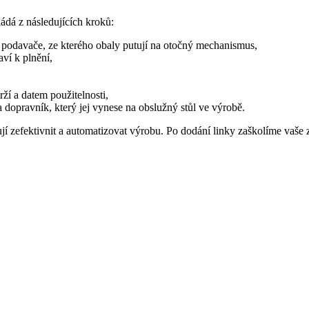
ádá z následujících kroků:
odavače, ze kterého obaly putují na otočný mechanismus,
ví k plnění,
rží a datem použitelnosti,
 dopravník, který jej vynese na obslužný stůl ve výrobě.
í zefektivnit a automatizovat výrobu. Po dodání linky zaškolíme vaše za