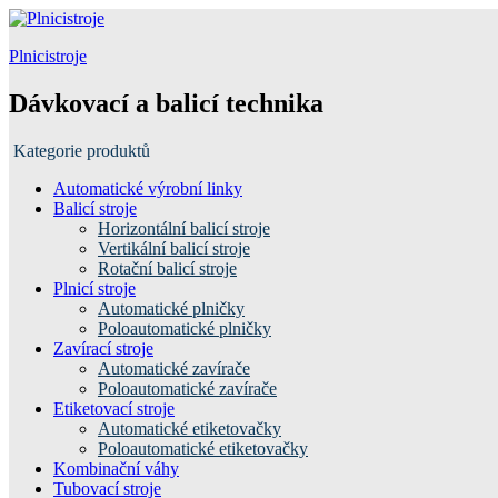
Plnicistroje
Dávkovací a balicí technika
Kategorie produktů
Automatické výrobní linky
Balicí stroje
Horizontální balicí stroje
Vertikální balicí stroje
Rotační balicí stroje
Plnicí stroje
Automatické plničky
Poloautomatické plničky
Zavírací stroje
Automatické zavírače
Poloautomatické zavírače
Etiketovací stroje
Automatické etiketovačky
Poloautomatické etiketovačky
Kombinační váhy
Tubovací stroje