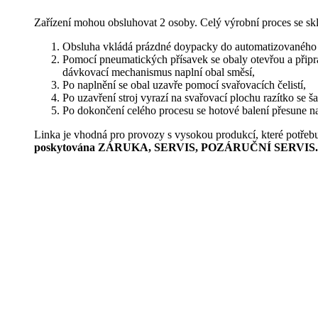
Zařízení mohou obsluhovat 2 osoby. Celý výrobní proces se skl
Obsluha vkládá prázdné doypacky do automatizovaného p
Pomocí pneumatických přísavek se obaly otevřou a připra
dávkovací mechanismus naplní obal směsí,
Po naplnění se obal uzavře pomocí svařovacích čelistí,
Po uzavření stroj vyrazí na svařovací plochu razítko se ša
Po dokončení celého procesu se hotové balení přesune na
Linka je vhodná pro provozy s vysokou produkcí, které potřebuj
poskytována ZÁRUKA, SERVIS, POZÁRUČNÍ SERVIS.