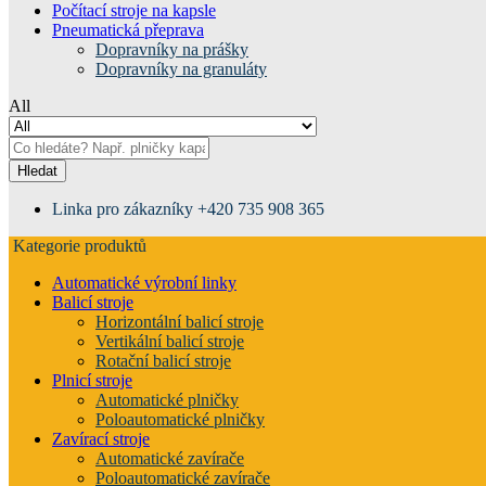
Počítací stroje na kapsle
Pneumatická přeprava
Dopravníky na prášky
Dopravníky na granuláty
All
Hledat
Linka pro zákazníky
+420 735 908 365
Kategorie produktů
Automatické výrobní linky
Balicí stroje
Horizontální balicí stroje
Vertikální balicí stroje
Rotační balicí stroje
Plnicí stroje
Automatické plničky
Poloautomatické plničky
Zavírací stroje
Automatické zavírače
Poloautomatické zavírače