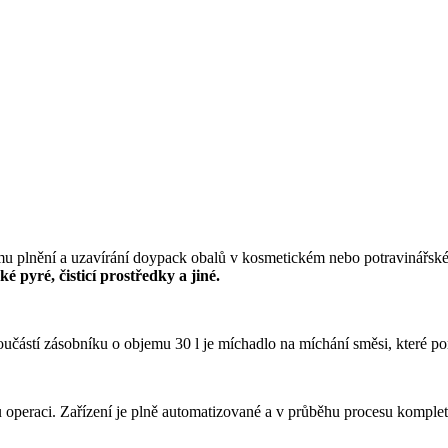
 plnění a uzavírání doypack obalů v kosmetickém nebo potravinářském
ké pyré, čisticí prostředky a jiné.
učástí zásobníku o objemu 30 l je míchadlo na míchání směsi, které p
 operaci. Zařízení je plně automatizované a v průběhu procesu komplet