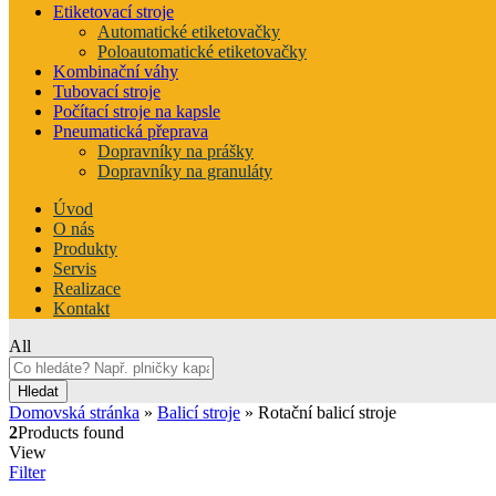
Etiketovací stroje
Automatické etiketovačky
Poloautomatické etiketovačky
Kombinační váhy
Tubovací stroje
Počítací stroje na kapsle
Pneumatická přeprava
Dopravníky na prášky
Dopravníky na granuláty
Úvod
O nás
Produkty
Servis
Realizace
Kontakt
All
Hledat
Domovská stránka
»
Balicí stroje
»
Rotační balicí stroje
2
Products found
View
Filter