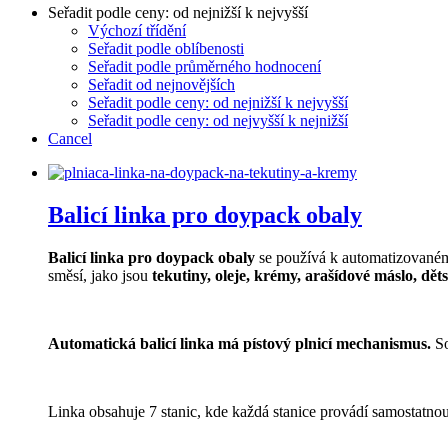
Seřadit podle ceny: od nejnižší k nejvyšší
Výchozí třídění
Seřadit podle oblíbenosti
Seřadit podle průměrného hodnocení
Seřadit od nejnovějších
Seřadit podle ceny: od nejnižší k nejvyšší
Seřadit podle ceny: od nejvyšší k nejnižší
Cancel
Balicí linka pro doypack obaly
Balicí linka pro doypack obaly
se používá k automatizovanému
směsí, jako jsou
tekutiny, oleje, krémy, arašídové máslo, děts
Automatická balicí linka má pístový plnicí mechanismus.
So
Linka obsahuje 7 stanic, kde každá stanice provádí samostatnou