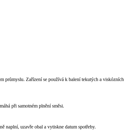
 průmyslu. Zařízení se používá k balení tekutých a viskózních
omáhá při samotném plnění směsi.
ně naplní, uzavře obal a vytiskne datum spotřeby.